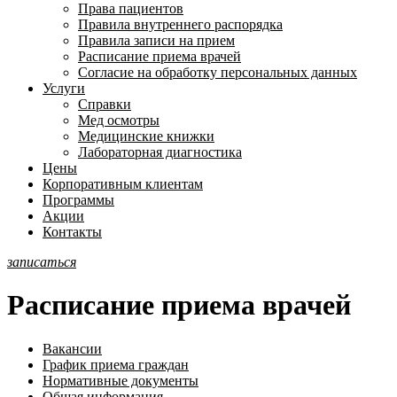
Права пациентов
Правила внутреннего распорядка
Правила записи на прием
Расписание приема врачей
Согласие на обработку персональных данных
Услуги
Справки
Мед осмотры
Медицинские книжки
Лабораторная диагностика
Цены
Корпоративным клиентам
Программы
Акции
Контакты
записаться
Расписание приема врачей
Вакансии
График приема граждан
Нормативные документы
Общая информация