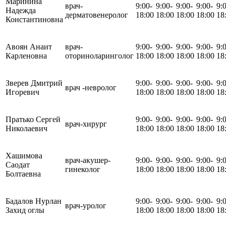
Маринина
врач-
9:00-
9:00-
9:00-
9:00-
9:
Надежда
дерматовенеролог
18:00
18:00
18:00
18:00
18
Константиновна
Авоян Анаит
врач-
9:00-
9:00-
9:00-
9:00-
9:
Карленовна
оториноларинголог
18:00
18:00
18:00
18:00
18
Зверев Дмитрий
9:00-
9:00-
9:00-
9:00-
9:
врач -невролог
Игоревич
18:00
18:00
18:00
18:00
18
Пратько Сергей
9:00-
9:00-
9:00-
9:00-
9:
врач-хирург
Николаевич
18:00
18:00
18:00
18:00
18
Хашимова
врач-акушер-
9:00-
9:00-
9:00-
9:00-
9:
Саодат
гинеколог
18:00
18:00
18:00
18:00
18
Болтаевна
Бадалов Нурлан
9:00-
9:00-
9:00-
9:00-
9:
врач-уролог
Захид оглы
18:00
18:00
18:00
18:00
18