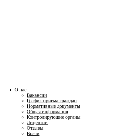
О нас
Вакансии
График приема граждан
Нормативные документы
Общая информация
Контролирующие органы
Лицензии
Отзывы
Врачи