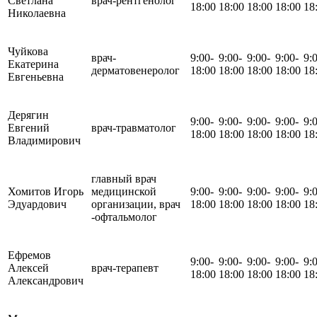
Светлана
врач-рентгенолог
18:00
18:00
18:00
18:00
18
Николаевна
Чуйкова
врач-
9:00-
9:00-
9:00-
9:00-
9:
Екатерина
дерматовенеролог
18:00
18:00
18:00
18:00
18
Евгеньевна
Дерягин
9:00-
9:00-
9:00-
9:00-
9:
Евгений
врач-травматолог
18:00
18:00
18:00
18:00
18
Владимирович
главный врач
Хомитов Игорь
медицинской
9:00-
9:00-
9:00-
9:00-
9:
Эдуардович
организации, врач
18:00
18:00
18:00
18:00
18
-офтальмолог
Ефремов
9:00-
9:00-
9:00-
9:00-
9:
Алексей
врач-терапевт
18:00
18:00
18:00
18:00
18
Александрович