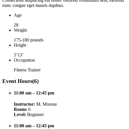
Consectetur adipiscing elit donec eleifend vestibulum sem, eleifend
nunc congue eget mauris dapibus.
Age
28
Weight
175-180 pounds
Height
5’13’
Occupation
Fitness Trainer
Event Hours
(6)
11:00 am – 12:45 pm
Instructor:
M. Moreau
Room:
6
Level:
Beginner
11:00 am – 12:45 pm