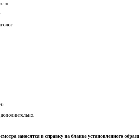
олог
г
нголог
б.
 дополнительно.
смотра заносятся в справку на бланке установленного образ