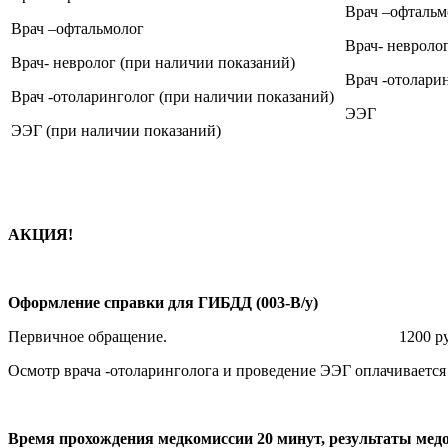
Врач –офтальм
Врач –офтальмолог
Врач- невроло
Врач- невролог (при наличии показаний)
Врач -отолари
Врач -отоларинголог (при наличии показаний)
ЭЭГ
ЭЭГ (при наличии показаний)
АКЦИЯ!
Оформление справки для ГИБДД (003-В/у)
Первичное обращение. 1200 ру
Осмотр врача -отоларинголога и проведение ЭЭГ оплачивается
Время прохождения медкомиссии 20 минут, результаты медо