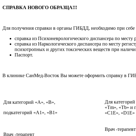
СПРАВКА НОВОГО ОБРАЗЦА!!!
Для получения справки в органы ГИБДД, необходимо при себе 
справка из Психоневрологического диспансера по месту 
справка из Наркологического диспансера по месту регист
психотропных и других токсических веществ при наличи
Паспорт.
В клинике СанМед-Восток Вы можете оформить справку в ГИБ
Для категорий
Для категорий «А», «В»,
«Tm», «Тb» и 
подкатегорий «А1», «В1»
«С1Е», «D1E»
Врач -терапевт
Врач -терапевт