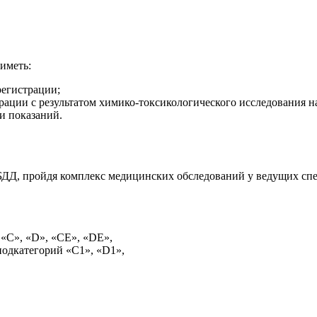
иметь:
регистрации;
рации с результатом химико-токсикологического исследования на
и показаний.
ДД, пройдя комплекс медицинских обследований у ведущих спе
 «C», «D», «СЕ», «DЕ»,
подкатегорий «С1», «D1»,